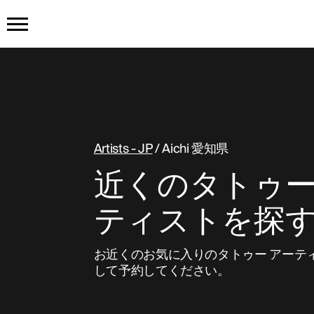
ホーム
製品
Artists - JP
/ Aichi 愛知県
タトゥーを入手
インクを購入
近くのタトゥ
仕組み
ティストを探
タトゥーの例
お近くのお気に入りのタトゥー アーテ
して予約してください。
私たちについて