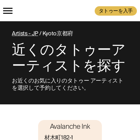
タトゥーを入手
ホーム
Artists - JP
/ Kyoto京都府
近くのタトゥーア
製品
ーティストを探す
タトゥーを入手
インクを購入
放射
お近くのお気に入りのタトゥー アーティスト
仕組み
を選択して予約してください。
タトゥーの例
Avalanche Ink
私たちについて
材木町182-1                                                                                                 