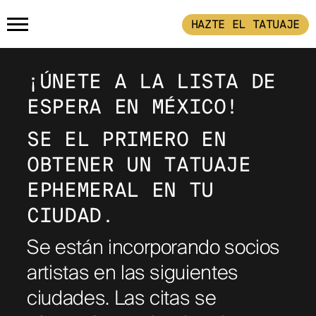
HAZTE EL TATUAJE
PÁGINA PRINCIPAL
¡ÚNETE A LA LISTA DE 
ESPERA EN MÉXICO!
PRODUCTOS
SE EL PRIMERO EN 
HAZTE EL TATUAJE
COMPRA LA 
OBTENER UN TATUAJE 
EPHEMERAL EN TU 
CÓMO FUNCIONA
CIUDAD.
EJEMPLOS DE
Se están incorporando socios
TATUAJES
artistas en las siguientes
ciudades. Las citas se