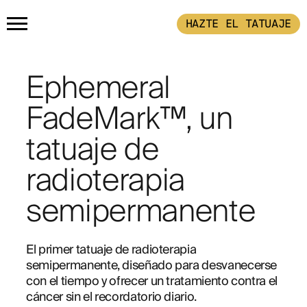
HAZTE EL TATUAJE
PÁGINA PRINCIPAL
Ephemeral
PRODUCTOS
FadeMark™, un
tatuaje de
HAZTE EL TATUAJE
COMPRA LA 
radioterapia
CÓMO FUNCIONA
semipermanente
EJEMPLOS DE
El primer tatuaje de radioterapia 
TATUAJES
semipermanente, diseñado para desvanecerse 
con el tiempo y ofrecer un tratamiento contra el 
cáncer sin el recordatorio diario.