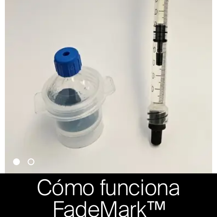
Cómo funciona
FadeMark™